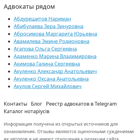
Адвокаты рядом
Абдурешитов Нариман
Абибулаева Зера Зинуровна
Абросимова Маргарита Юрьевна
Авамилева Эмине Родионовна
Агапова Ольга Сергеевна
Адаменко Марина Владимировна
Акимова Галина Сергеевна
Акуленко Александр Анатольевич
Акуленко Оксана Анатольевна
Акулов Сергей Михайлович
Контакты
Блог
Реестр адвокатов в Telegram
Каталог нотаріусів
Информация получена из открытых источников для
ознакомления. Отзывы являются оценочными суждениями
их авторов и не имеют отношения к редакции сайта.