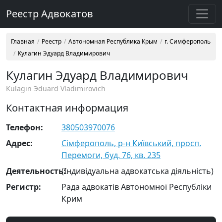
Реестр Адвокатов
Главная
Реестр
Автономная Республика Крым
г. Симферополь
Кулагин Эдуард Владимирович
Кулагин Эдуард Владимирович
Kulagin Эduard Vladimirovich
Контактная информация
Телефон:
380503970076
Адрес:
Сімферополь, р-н Київський, просп.
Перемоги, буд. 76, кв. 235
Деятельность:
(Індивідуальна адвокатська діяльність)
Регистр:
Рада адвокатів Автономної Республіки
Крим