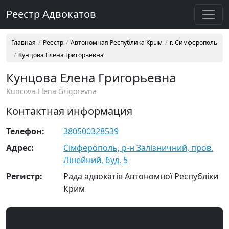
Реестр Адвокатов
Главная
Реестр
Автономная Республика Крым
г. Симферополь
Кунцова Елена Григорьевна
Кунцова Елена Григорьевна
Kuncova Elena Grigorevna
Контактная информация
Телефон:
380500328539
Адрес:
Сімферополь, р-н Залізничний, пров.
Лінейний, буд. 5
Регистр:
Рада адвокатів Автономної Республіки
Крим