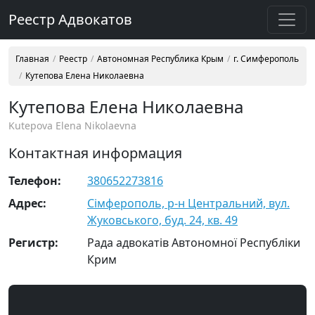
Реестр Адвокатов
Главная
Реестр
Автономная Республика Крым
г. Симферополь
Кутепова Елена Николаевна
Кутепова Елена Николаевна
Kutepova Elena Nikolaevna
Контактная информация
Телефон:
380652273816
Адрес:
Сімферополь, р-н Центральний, вул.
Жуковського, буд. 24, кв. 49
Регистр:
Рада адвокатів Автономної Республіки
Крим