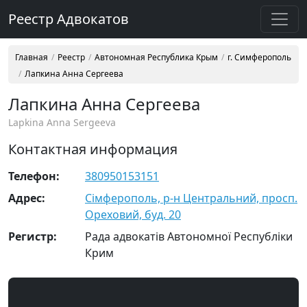
Реестр Адвокатов
Главная
Реестр
Автономная Республика Крым
г. Симферополь
Лапкина Анна Сергеева
Лапкина Анна Сергеева
Lapkina Anna Sergeeva
Контактная информация
Телефон:
380950153151
Адрес:
Сімферополь, р-н Центральний, просп.
Ореховий, буд. 20
Регистр:
Рада адвокатів Автономної Республіки
Крим