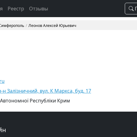
ая
Реестр
Отзывы
П
 Симферополь
Леонов Алексей Юрьевич
ru
-н Залізничний, вул. К Маркса, буд. 17
 Автономної Республіки Крим
йн