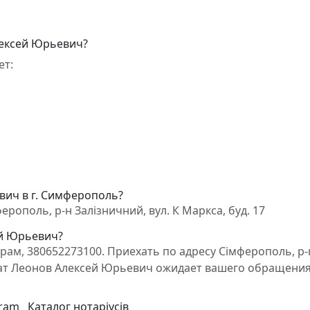
лексей Юрьевич?
ет:
вич в г. Симферополь?
ополь, р-н Залізничний, вул. К Маркса, буд. 17
ей Юрьевич?
ам, 380652273100. Приехать по адресу Сімферополь, р-
вокат Леонов Алексей Юрьевич ожидает вашего обращения
gram
Каталог нотаріусів