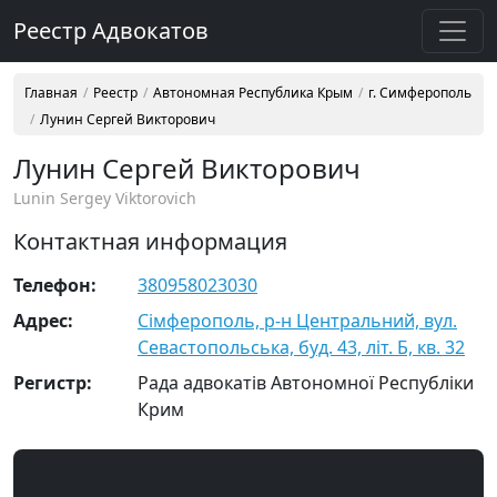
Реестр Адвокатов
Главная
Реестр
Автономная Республика Крым
г. Симферополь
Лунин Сергей Викторович
Лунин Сергей Викторович
Lunin Sergey Viktorovich
Контактная информация
Телефон:
380958023030
Адрес:
Сімферополь, р-н Центральний, вул.
Севастопольська, буд. 43, літ. Б, кв. 32
Регистр:
Рада адвокатів Автономної Республіки
Крим