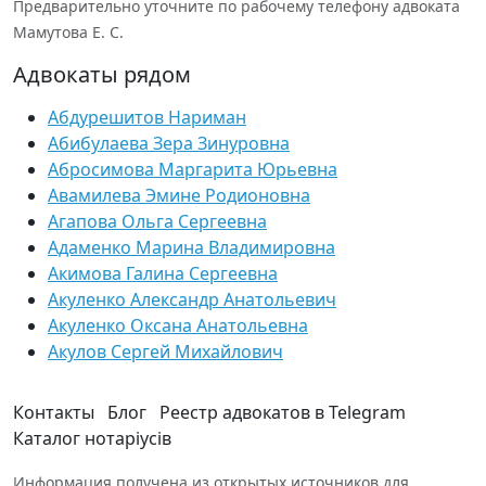
Предварительно уточните по рабочему телефону адвоката
Мамутова Е. С.
Адвокаты рядом
Абдурешитов Нариман
Абибулаева Зера Зинуровна
Абросимова Маргарита Юрьевна
Авамилева Эмине Родионовна
Агапова Ольга Сергеевна
Адаменко Марина Владимировна
Акимова Галина Сергеевна
Акуленко Александр Анатольевич
Акуленко Оксана Анатольевна
Акулов Сергей Михайлович
Контакты
Блог
Реестр адвокатов в Telegram
Каталог нотаріусів
Информация получена из открытых источников для