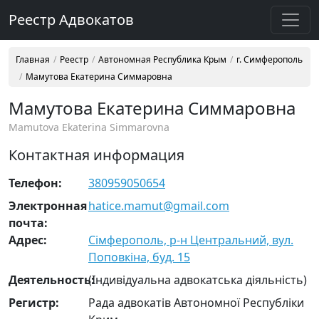
Реестр Адвокатов
Главная
Реестр
Автономная Республика Крым
г. Симферополь
Мамутова Екатерина Симмаровна
Мамутова Екатерина Симмаровна
Mamutova Ekaterina Simmarovna
Контактная информация
Телефон:
380959050654
Электронная
hatice.mamut@gmail.com
почта:
Адрес:
Сімферополь, р-н Центральний, вул.
Поповкіна, буд. 15
Деятельность:
(Індивідуальна адвокатська діяльність)
Регистр:
Рада адвокатів Автономної Республіки