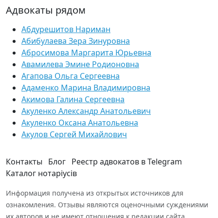
Адвокаты рядом
Абдурешитов Нариман
Абибулаева Зера Зинуровна
Абросимова Маргарита Юрьевна
Авамилева Эмине Родионовна
Агапова Ольга Сергеевна
Адаменко Марина Владимировна
Акимова Галина Сергеевна
Акуленко Александр Анатольевич
Акуленко Оксана Анатольевна
Акулов Сергей Михайлович
Контакты
Блог
Реестр адвокатов в Telegram
Каталог нотаріусів
Информация получена из открытых источников для
ознакомления. Отзывы являются оценочными суждениями
их авторов и не имеют отношения к редакции сайта.