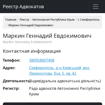
Реестр Адвокатов
Главная
Реестр
Автономная Республика Крым
г. Симферополь
Маркин Геннадий Евдокимович
Маркин Геннадий Евдокимович
Markin Gennadiy Evdokimovich
Контактная информация
Телефон:
380958607408
Адрес:
Сімферополь, р-н Київський, вул.
Лермонтова, буд. 5, кв. 42
Деятельность:
(Індивідуальна адвокатська діяльність)
Регистр:
Рада адвокатів Автономної Республіки
Крим