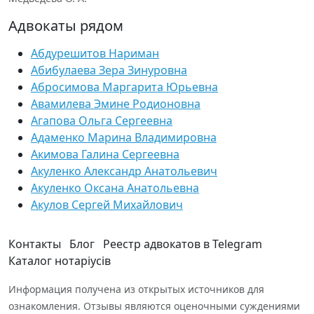
Адвокаты рядом
Абдурешитов Нариман
Абибулаева Зера Зинуровна
Абросимова Маргарита Юрьевна
Авамилева Эмине Родионовна
Агапова Ольга Сергеевна
Адаменко Марина Владимировна
Акимова Галина Сергеевна
Акуленко Александр Анатольевич
Акуленко Оксана Анатольевна
Акулов Сергей Михайлович
Контакты
Блог
Реестр адвокатов в Telegram
Каталог нотаріусів
Информация получена из открытых источников для
ознакомления. Отзывы являются оценочными суждениями