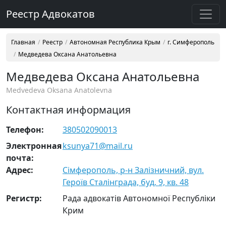
Реестр Адвокатов
Главная
Реестр
Автономная Республика Крым
г. Симферополь
Медведева Оксана Анатольевна
Медведева Оксана Анатольевна
Medvedeva Oksana Anatolevna
Контактная информация
Телефон:
380502090013
Электронная
ksunya71@mail.ru
почта:
Адрес:
Сімферополь, р-н Залізничний, вул.
Героїв Сталінграда, буд. 9, кв. 48
Регистр:
Рада адвокатів Автономної Республіки
Крим