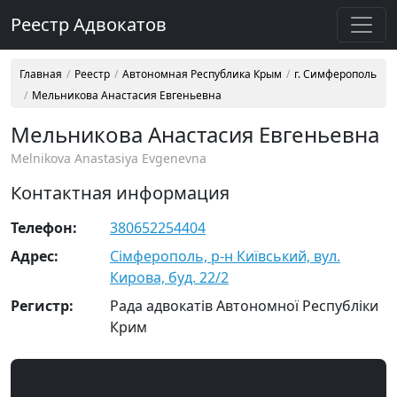
Реестр Адвокатов
Главная
Реестр
Автономная Республика Крым
г. Симферополь
Мельникова Анастасия Евгеньевна
Мельникова Анастасия Евгеньевна
Melnikova Anastasiya Evgenevna
Контактная информация
Телефон:
380652254404
Адрес:
Сімферополь, р-н Київський, вул.
Кирова, буд. 22/2
Регистр:
Рада адвокатів Автономної Республіки
Крим