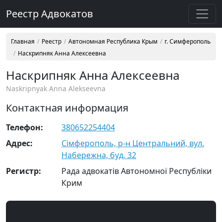
Реестр Адвокатов
Главная
Реестр
Автономная Республика Крым
г. Симферополь
Наскрипняк Анна Алексеевна
Наскрипняк Анна Алексеевна
Naskripnyak Anna Alekseevna
Контактная информация
Телефон:
380652254404
Адрес:
Сімферополь, р-н Центральний, вул.
Набережна, буд. 32
Регистр:
Рада адвокатів Автономної Республіки
Крим