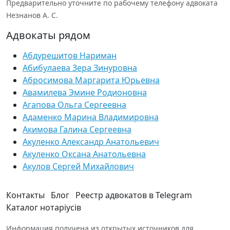
Предварительно уточните по рабочему телефону адвоката
Незнанов А. С.
Адвокаты рядом
Абдурешитов Нариман
Абибулаева Зера Зинуровна
Абросимова Маргарита Юрьевна
Авамилева Эмине Родионовна
Агапова Ольга Сергеевна
Адаменко Марина Владимировна
Акимова Галина Сергеевна
Акуленко Александр Анатольевич
Акуленко Оксана Анатольевна
Акулов Сергей Михайлович
Контакты
Блог
Реестр адвокатов в Telegram
Каталог нотаріусів
Информация получена из открытых источников для