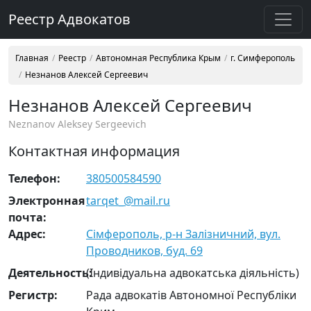
Реестр Адвокатов
Главная
Реестр
Автономная Республика Крым
г. Симферополь
Незнанов Алексей Сергеевич
Незнанов Алексей Сергеевич
Neznanov Aleksey Sergeevich
Контактная информация
Телефон:
380500584590
Электронная
tarqet_@mail.ru
почта:
Адрес:
Сімферополь, р-н Залізничний, вул.
Проводников, буд. 69
Деятельность:
(Індивідуальна адвокатська діяльність)
Регистр:
Рада адвокатів Автономної Республіки