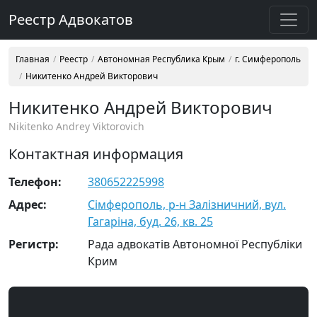
Реестр Адвокатов
Главная
Реестр
Автономная Республика Крым
г. Симферополь
Никитенко Андрей Викторович
Никитенко Андрей Викторович
Nikitenko Andrey Viktorovich
Контактная информация
Телефон:
380652225998
Адрес:
Сімферополь, р-н Залізничний, вул.
Гагаріна, буд. 26, кв. 25
Регистр:
Рада адвокатів Автономної Республіки
Крим