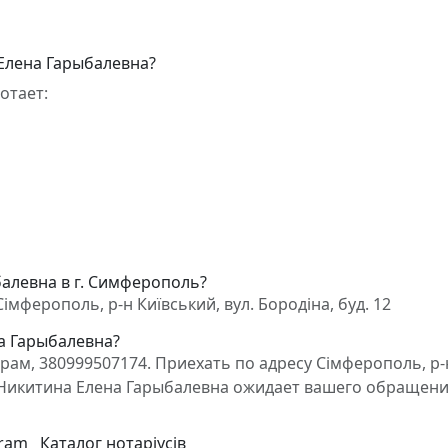
Елена Гарыбалевна?
отает:
балевна в г. Симферополь?
мферополь, р-н Київський, вул. Бородіна, буд. 12
на Гарыбалевна?
ам, 380999507174. Приехать по адресу Сімферополь, р-
кат Никитина Елена Гарыбалевна ожидает вашего обращени
gram
Каталог нотаріусів