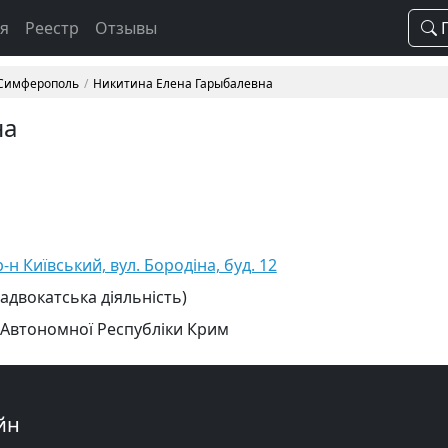
ая
Реестр
Отзывы
П
 Симферополь
Никитина Елена Гарыбалевна
на
н Київський, вул. Бородіна, буд. 12
 адвокатська діяльність)
 Автономної Республіки Крим
йн