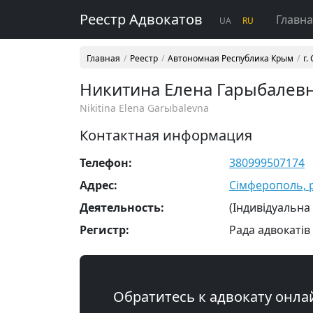
Реестр Адвокатов
Главн
UA
RU
Главная
Реестр
Автономная Республика Крым
г.
Никитина Елена Гарыбалев
Nikitina Elena Garыbalevna
Контактная информация
Телефон:
380999507174
Адрес:
Сімферополь, р-
Деятельность:
(Індивідуальна
Регистр:
Рада адвокатів
Обратитесь к адвокату онла