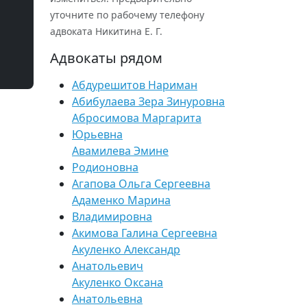
уточните по рабочему телефону
адвоката Никитина Е. Г.
Адвокаты рядом
Абдурешитов Нариман
Абибулаева Зера Зинуровна
Абросимова Маргарита
Юрьевна
Авамилева Эмине
Родионовна
Агапова Ольга Сергеевна
Адаменко Марина
Владимировна
Акимова Галина Сергеевна
Акуленко Александр
Анатольевич
Акуленко Оксана
Анатольевна