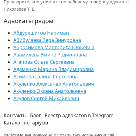
Предварительно уточните по рабочему телефону адвоката
Николаева Т. Е.
Адвокаты рядом
Абдурешитов Нариман
Абибулаева Зера Зинуровна
Абросимова Маргарита Юрьевна
Авамилева Эмине Родионовна
Агапова Ольга Сергеевна
Адаменко Марина Владимировна
Акимова Галина Сергеевна
Акуленко Александр Анатольевич
Акуленко Оксана Анатольевна
Акулов Сергей Михайлович
Контакты
Блог
Реестр адвокатов в Telegram
Каталог нотаріусів
Информация получена из открытых источников для