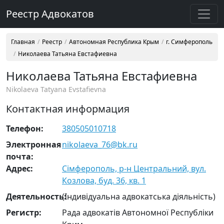
Реестр Адвокатов
Главная
Реестр
Автономная Республика Крым
г. Симферополь
Николаева Татьяна Евстафиевна
Николаева Татьяна Евстафиевна
Nikolaeva Tatyana Evstafievna
Контактная информация
Телефон:
380505010718
Электронная
nikolaeva_76@bk.ru
почта:
Адрес:
Сімферополь, р-н Центральний, вул.
Козлова, буд. 36, кв. 1
Деятельность:
(Індивідуальна адвокатська діяльність)
Регистр:
Рада адвокатів Автономної Республіки