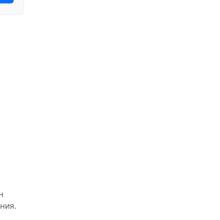
н
ния.