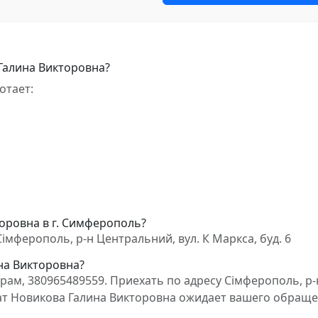
Галина Викторовна?
отает:
торовна в г. Симферополь?
імферополь, р-н Центральний, вул. К Маркса, буд. 6
на Викторовна?
ам, 380965489559. Приехать по адресу Сімферополь, р-
окат Новикова Галина Викторовна ожидает вашего обраще