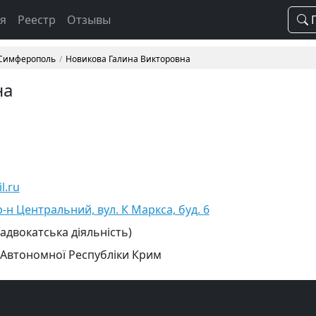
ая
Реестр
Отзывы
П
 Симферополь
Новикова Галина Викторовна
на
l.ru
-н Центральний, вул. К Маркса, буд. 6
 адвокатська діяльність)
 Автономної Республіки Крим