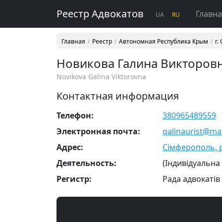
Реестр Адвокатов
Главн
UA
RU
Главная
Реестр
Автономная Республика Крым
г.
Новикова Галина Викторов
Novikova Galina Viktorovna
Контактная информация
Телефон:
380965489559
Электронная почта:
qalinaurist@mai
Адрес:
Сімферополь, р
Деятельность:
(Індивідуальна
Регистр:
Рада адвокатів