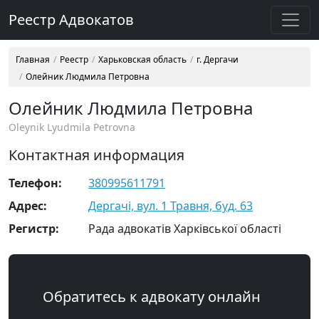
Реестр Адвокатов
Главная
Реестр
Харьковская область
г. Дергачи
Олейник Людмила Петровна
Олейник Людмила Петровна
Oleynik Lyudmila Petrovna
Контактная информация
Телефон:
380995611791
Адрес:
Дергачі, вул. 1 Травня, буд. 63
Регистр:
Рада адвокатів Харківської області
Обратитесь к адвокату онлайн