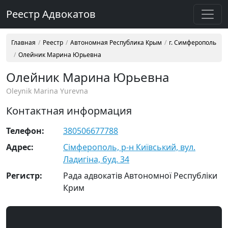
Реестр Адвокатов
Главная
Реестр
Автономная Республика Крым
г. Симферополь
Олейник Марина Юрьевна
Олейник Марина Юрьевна
Oleynik Marina Yurevna
Контактная информация
Телефон:
380506677788
Адрес:
Сімферополь, р-н Київський, вул.
Ладигіна, буд. 34
Регистр:
Рада адвокатів Автономної Республіки
Крим