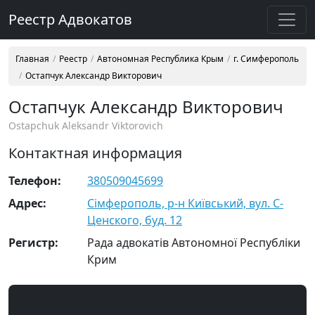
Реестр Адвокатов
Главная
Реестр
Автономная Республика Крым
г. Симферополь
Остапчук Александр Викторович
Остапчук Александр Викторович
Ostapchuk Aleksandr Viktorovich
Контактная информация
Телефон:
380509045699
Адрес:
Сімферополь, р-н Київський, вул. С-
Ценского, буд. 12
Регистр:
Рада адвокатів Автономної Республіки
Крим