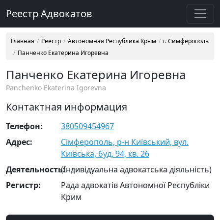
Реестр Адвокатов
Главная
Реестр
Автономная Республика Крым
г. Симферополь
Панченко Екатерина Игоревна
Панченко Екатерина Игоревна
Panchenko Ekaterina Igorevna
Контактная информация
Телефон:
380509454967
Адрес:
Сімферополь, р-н Київський, вул.
Київська, буд. 94, кв. 26
Деятельность:
(Індивідуальна адвокатська діяльність)
Регистр:
Рада адвокатів Автономної Республіки
Крим