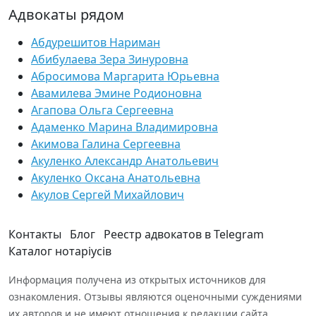
Адвокаты рядом
Абдурешитов Нариман
Абибулаева Зера Зинуровна
Абросимова Маргарита Юрьевна
Авамилева Эмине Родионовна
Агапова Ольга Сергеевна
Адаменко Марина Владимировна
Акимова Галина Сергеевна
Акуленко Александр Анатольевич
Акуленко Оксана Анатольевна
Акулов Сергей Михайлович
Контакты
Блог
Реестр адвокатов в Telegram
Каталог нотаріусів
Информация получена из открытых источников для
ознакомления. Отзывы являются оценочными суждениями
их авторов и не имеют отношения к редакции сайта.