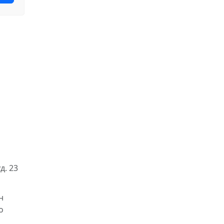
д. 23
н
о