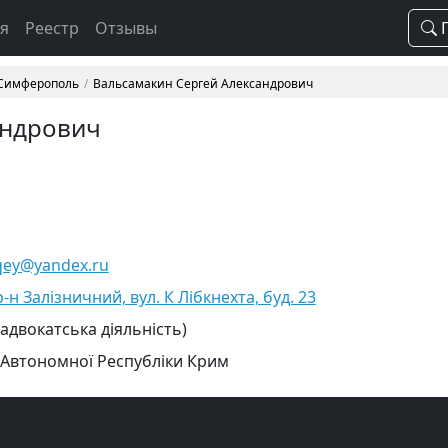
ая
Реестр
Отзывы
П
 Симферополь
Вальсамакин Сергей Александрович
андрович
qey@yandex.ru
н Залізничний, вул. К Лібкнехта, буд. 23
 адвокатська діяльність)
 Автономної Республіки Крим