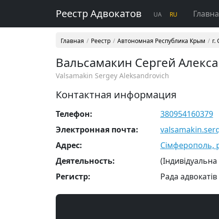
Реестр Адвокатов
Главн
UA
RU
Главная
Реестр
Автономная Республика Крым
г.
Вальсамакин Сергей Алекс
Valsamakin Sergey Aleksandrovich
Контактная информация
Телефон:
380954160379
Электронная почта:
valsamakin.ser
Адрес:
Сімферополь, р-
Деятельность:
(Індивідуальна
Регистр:
Рада адвокатів