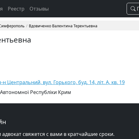
ая
Реестр
Отзывы
П
 Симферополь
Вдовиченко Валентина Терентьевна
ентьевна
н Центральний, вул. Горького, буд. 14, літ. А, кв. 19
 Автономної Республіки Крим
йн
и адвокат свяжется с вами в кратчайшие сроки.