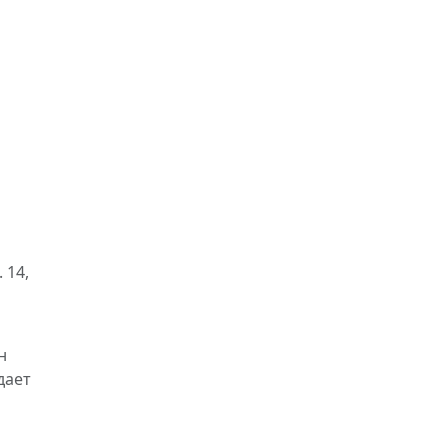
 14,
н
дает