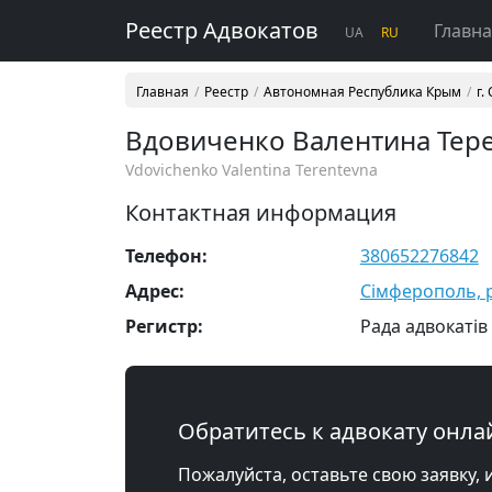
Реестр Адвокатов
Главн
UA
RU
Главная
Реестр
Автономная Республика Крым
г.
Вдовиченко Валентина Тер
Vdovichenko Valentina Terentevna
Контактная информация
Телефон:
380652276842
Адрес:
Сімферополь, р-
Регистр:
Рада адвокатів
Обратитесь к адвокату онла
Пожалуйста, оставьте свою заявку, 