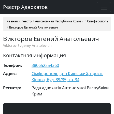
Реестр Адвокатов
Главная
Реестр
Автономная Республика Крым
г. Симферополь
Викторов Евгений Анатольевич
Викторов Евгений Анатольевич
Viktorov Evgeniy Anatolevich
Контактная информация
Телефон:
380652254360
Адрес:
Сімферополь, р-н Київський, просп.
Кірова, буд. 39/35, кв. 34
Регистр:
Рада адвокатів Автономної Республіки
Крим