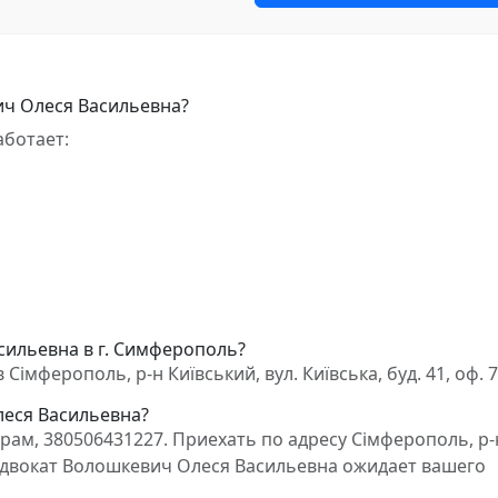
ич Олеся Васильевна?
аботает:
сильевна в г. Симферополь?
імферополь, р-н Київський, вул. Київська, буд. 41, оф. 
леся Васильевна?
ам, 380506431227. Приехать по адресу Сімферополь, р-
12. Адвокат Волошкевич Олеся Васильевна ожидает вашего