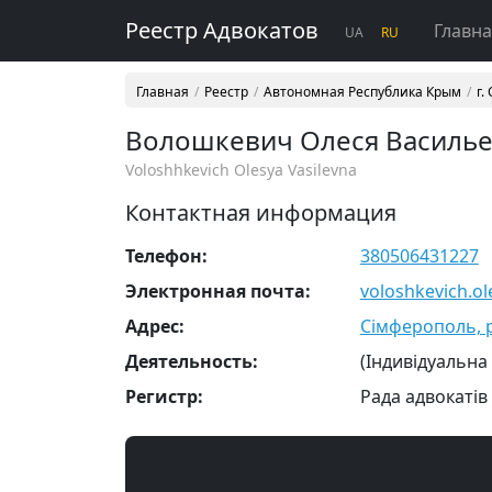
Реестр Адвокатов
Главн
UA
RU
Главная
Реестр
Автономная Республика Крым
г.
Волошкевич Олеся Василь
Voloshhkevich Olesya Vasilevna
Контактная информация
Телефон:
380506431227
Электронная почта:
voloshkevich.o
Адрес:
Сімферополь, р-
Деятельность:
(Індивідуальна
Регистр:
Рада адвокатів