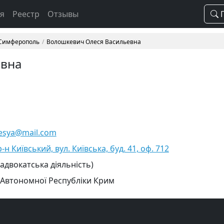
ая
Реестр
Отзывы
П
 Симферополь
Волошкевич Олеся Васильевна
евна
lesya@mail.com
н Київський, вул. Київська, буд. 41, оф. 712
 адвокатська діяльність)
 Автономної Республіки Крим