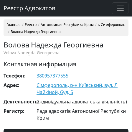
Реестр Адвокатов
Главная
Реестр
Автономная Республика Крым
г. Симферополь
Волова Надежда Георгиевна
Волова Надежда Георгиевна
Volova Nadegda Georgievna
Контактная информация
Телефон:
380957377555
Адрес:
Сімферополь, р-н Київський, вул. Л
Чайкіной, буд. 5
Деятельность:
(Індивідуальна адвокатська діяльність)
Регистр:
Рада адвокатів Автономної Республіки
Крим