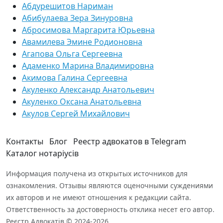
Абдурешитов Нариман
Абибулаева Зера Зинуровна
Абросимова Маргарита Юрьевна
Авамилева Эмине Родионовна
Агапова Ольга Сергеевна
Адаменко Марина Владимировна
Акимова Галина Сергеевна
Акуленко Александр Анатольевич
Акуленко Оксана Анатольевна
Акулов Сергей Михайлович
Контакты
Блог
Реестр адвокатов в Telegram
Каталог нотаріусів
Информация получена из открытых источников для
ознакомления. Отзывы являются оценочными суждениями
их авторов и не имеют отношения к редакции сайта.
Ответственность за достоверность отклика несет его автор.
Реєстр Адвокатів © 2024-2026