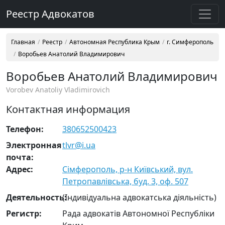
Реестр Адвокатов
Главная
Реестр
Автономная Республика Крым
г. Симферополь
Воробьев Анатолий Владимирович
Воробьев Анатолий Владимирович
Vorobev Anatoliy Vladimirovich
Контактная информация
Телефон:
380652500423
Электронная
tlvr@i.ua
почта:
Адрес:
Сімферополь, р-н Київський, вул.
Петропавлівська, буд. 3, оф. 507
Деятельность:
(Індивідуальна адвокатська діяльність)
Регистр:
Рада адвокатів Автономної Республіки