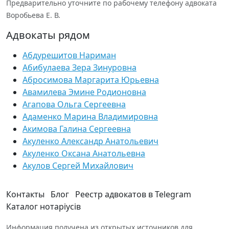
Предварительно уточните по рабочему телефону адвоката
Воробьева Е. В.
Адвокаты рядом
Абдурешитов Нариман
Абибулаева Зера Зинуровна
Абросимова Маргарита Юрьевна
Авамилева Эмине Родионовна
Агапова Ольга Сергеевна
Адаменко Марина Владимировна
Акимова Галина Сергеевна
Акуленко Александр Анатольевич
Акуленко Оксана Анатольевна
Акулов Сергей Михайлович
Контакты
Блог
Реестр адвокатов в Telegram
Каталог нотаріусів
Информация получена из открытых источников для