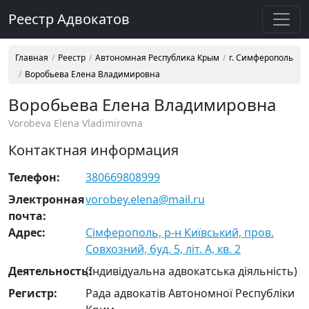
Реестр Адвокатов
Главная
Реестр
Автономная Республика Крым
г. Симферополь
Воробьева Елена Владимировна
Воробьева Елена Владимировна
Vorobeva Elena Vladimirovna
Контактная информация
Телефон:
380669808999
Электронная
vorobey.elena@mail.ru
почта:
Адрес:
Сімферополь, р-н Київський, пров.
Совхозний, буд. 5, літ. А, кв. 2
Деятельность:
(Індивідуальна адвокатська діяльність)
Регистр:
Рада адвокатів Автономної Республіки