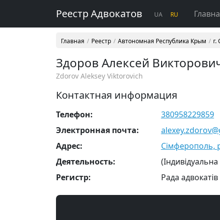
Реестр Адвокатов
Главн
UA
RU
Главная
Реестр
Автономная Республика Крым
г.
Здоров Алексей Викторови
Zdorov Aleksey Viktorovich
Контактная информация
Телефон:
380958229859
Электронная почта:
alexey.zdorov@
Адрес:
Сімферополь, р-
Деятельность:
(Індивідуальна
Регистр:
Рада адвокатів