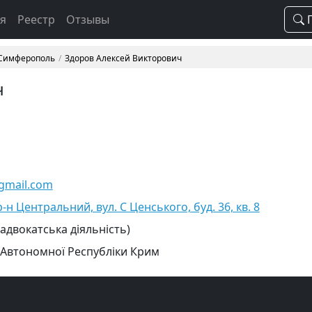
ая
Реестр
Отзывы
П
 Симферополь
Здоров Алексей Викторович
ч
gmail.com
н Центральний, вул. С Ценського, буд. 36, кв. 8
 адвокатська діяльність)
 Автономної Республіки Крим