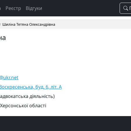
а
Реєстр
Відгуки
П
Шиліна Тетяна Олександрівна
на
@ukr.net
Воскресенська, буд. 6, літ. А
 адвокатська діяльність)
 Херсонської області