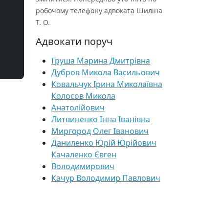
робочому телефону адвоката Шиліна
Т. О.
Адвокати поруч
Груша Марина Дмитрівна
Дубров Микола Васильович
Ковальчук Ірина Миколаївна
Колосов Микола
Анатолійович
Литвиненко Інна Іванівна
Миргород Олег Іванович
Даниленко Юрій Юрійович
Качаленко Євген
Володимирович
Качур Володимир Павлович