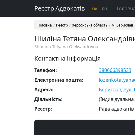
Реєстр Адвокатів
Головн
UA
RU
Головна
Реєстр
Херсонська область
м. Берислав
Шиліна Тетяна Олександрів
Shhilina Tetyana Oleksandrivna
Контактна інформація
Телефон:
380666398533
Електронна пошта:
lozenkotatyana
Адреса:
Берислав, вул. 
Діяльність:
(Індивідуальна
Реєстр:
Рада адвокатів