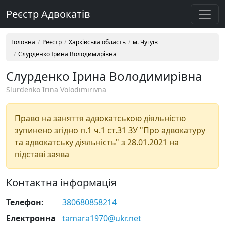
Реєстр Адвокатів
Головна
Реєстр
Харківська область
м. Чугуїв
Слурденко Ірина Володимирівна
Слурденко Ірина Володимирівна
Slurdenko Irina Volodimirivna
Право на заняття адвокатською діяльністю
зупинено згідно п.1 ч.1 ст.31 ЗУ "Про адвокатуру
та адвокатську діяльність" з 28.01.2021 на
підставі заява
Контактна інформація
Телефон:
380680858214
Електронна
tamara1970@ukr.net