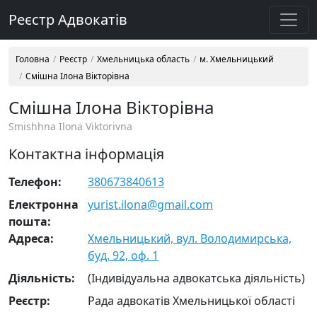
Реєстр Адвокатів
Головна
Реєстр
Хмельницька область
м. Хмельницький
Смішна Ілона Вікторівна
Смішна Ілона Вікторівна
Smishhna Ilona Viktorivna
Контактна інформація
Телефон:
380673840613
Електронна
yurist.ilona@gmail.com
пошта:
Адреса:
Хмельницький, вул. Володимирська,
буд. 92, оф. 1
Діяльність:
(Індивідуальна адвокатська діяльність)
Реєстр:
Рада адвокатів Хмельницької області