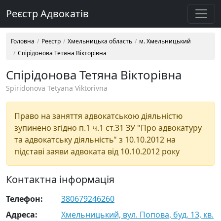
Реєстр Адвокатів
Головна
Реєстр
Хмельницька область
м. Хмельницький
Спірідонова Тетяна Вікторівна
Спірідонова Тетяна Вікторівна
Spiridonova Tetyana Viktorivna
Право на заняття адвокатською діяльністю
зупинено згідно п.1 ч.1 ст.31 ЗУ "Про адвокатуру
та адвокатську діяльність" з 10.10.2012 на
підставі заяви адвоката від 10.10.2012 року
Контактна інформація
Телефон:
380679246260
Адреса:
Хмельницький, вул. Попова, буд. 13, кв.