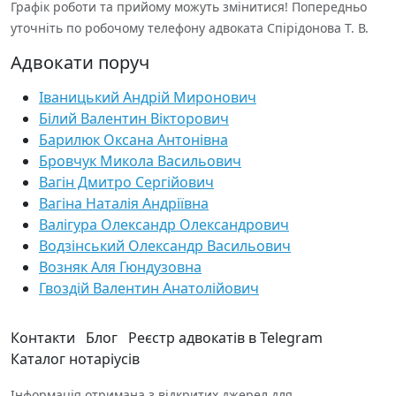
Графік роботи та прийому можуть змінитися! Попередньо
уточніть по робочому телефону адвоката Спірідонова Т. В.
Адвокати поруч
Іваницький Андрій Миронович
Білий Валентин Вікторович
Барилюк Оксана Антонівна
Бровчук Микола Васильович
Вагін Дмитро Сергійович
Вагіна Наталія Андріївна
Валігура Олександр Олександрович
Водзінський Олександр Васильович
Возняк Аля Гюндузовна
Гвоздій Валентин Анатолійович
Контакти
Блог
Реєстр адвокатів в Telegram
Каталог нотаріусів
Інформація отримана з відкритих джерел для