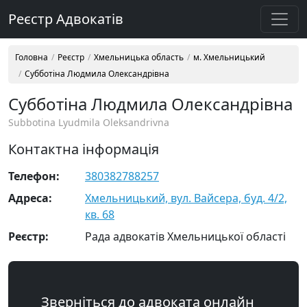
Реєстр Адвокатів
Головна
Реєстр
Хмельницька область
м. Хмельницький
Субботіна Людмила Олександрівна
Субботіна Людмила Олександрівна
Subbotina Lyudmila Oleksandrivna
Контактна інформація
Телефон:
380382788257
Адреса:
Хмельницький, вул. Вайсера, буд. 4/2,
кв. 68
Реєстр:
Рада адвокатів Хмельницької області
Зверніться до адвоката онлайн