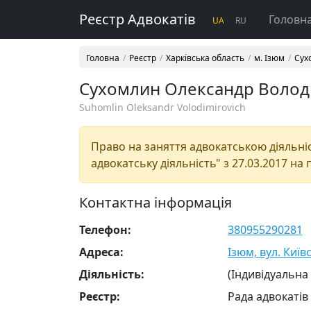
Реєстр Адвокатів
Головн
UA
RU
Головна
Реєстр
Харківська область
м. Ізюм
Сух
Сухомлин Олександр Воло
Suhomlin Oleksandr Volodimirovich
Право на заняття адвокатською діяльніст
адвокатську діяльність" з 27.03.2017 на 
Контактна інформація
Телефон:
380955290281
Адреса:
Ізюм, вул. Київс
Діяльність:
(Індивідуальна
Реєстр:
Рада адвокатів 