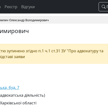
а
Реєстр
Відгуки
П
омлин Олександр Володимирович
димирович
ю зупинено згідно п.1 ч.1 ст.31 ЗУ "Про адвокатуру та
підставі заяви
ька, буд. 7
 адвокатська діяльність)
Харківської області