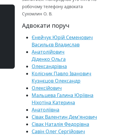
робочому телефону адвоката
Сухомлин О. В.
Адвокати поруч
Єнейчук Юрій Семенович
Васильєв Владислав
Анатолійович
Діденко Ольга
Олександрівна
Колісник Павло Іванович
Кузнєцов Олександр
Олексійович
Мальцева Галина Юріївна
Ніхотіна Катерина
Анатоліївна
Сівак Валентин Дем'янович
Сівак Наталія Федорівна
Савін Олег Сергійович