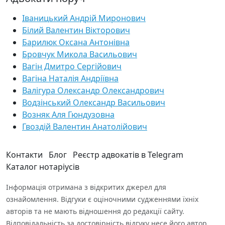
Іваницький Андрій Миронович
Білий Валентин Вікторович
Барилюк Оксана Антонівна
Бровчук Микола Васильович
Вагін Дмитро Сергійович
Вагіна Наталія Андріївна
Валігура Олександр Олександрович
Водзінський Олександр Васильович
Возняк Аля Гюндузовна
Гвоздій Валентин Анатолійович
Контакти
Блог
Реєстр адвокатів в Telegram
Каталог нотаріусів
Інформація отримана з відкритих джерел для
ознайомлення. Відгуки є оціночними судженнями їхніх
авторів та не мають відношення до редакції сайту.
Відповідальність за достовірність відгуку несе його автор.