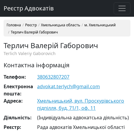
Реєстр Адвокатів
Головна
Реєстр
Хмельницька область
м. Хмельницький
Терлич Валерій Габорович
Терлич Валерій Габорович
Terlich Valeriy Gaborovich
Контактна інформація
Телефон:
380632807207
Електронна
advokat.terlych@gmail.com
пошта:
Адреса:
Хмельницький, вул. Проскурівського
підпілля, буд. 71/1, оф. 11
Діяльність:
(Індивідуальна адвокатська діяльність)
Реєстр:
Рада адвокатів Хмельницької області