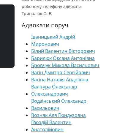
робочому телефону адвоката
Трипалюк О. В.
Адвокати поруч
Іваницький Андрій
Миронович
Білий Валентин Вікторович
Барилюк Оксана Антонівна
Бровчук Микола Васильович
Вагін Дмитро Сергійович
Вагіна Наталія Андріївна
Валігура Олександр
Олександрович
Водзінський Олександр
Васильович
Возняк Аля Гюндузовна
Гвоздій Валентин
Анатолійович