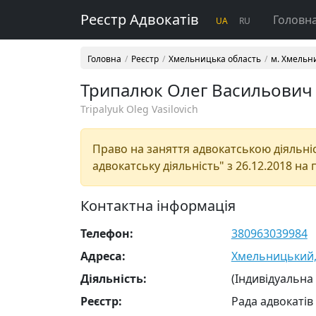
Реєстр Адвокатів
Головн
UA
RU
Головна
Реєстр
Хмельницька область
м. Хмельн
Трипалюк Олег Васильович
Tripalyuk Oleg Vasilovich
Право на заняття адвокатською діяльніст
адвокатську діяльність" з 26.12.2018 на 
Контактна інформація
Телефон:
380963039984
Адреса:
Хмельницький, в
Діяльність:
(Індивідуальна
Реєстр:
Рада адвокатів