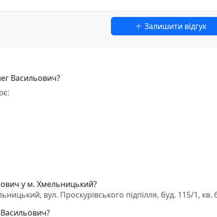
Залишити відгук
лег Васильович?
ює:
ьович у м. Хмельницький?
ицький, вул. Проскурівського підпілля, буд. 115/1, кв. 
г Васильович?