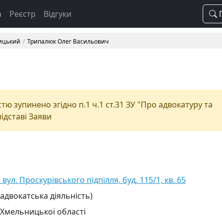
а
Реєстр
Відгуки
П
ицький
Трипалюк Олег Васильович
ю зупинено згідно п.1 ч.1 ст.31 ЗУ "Про адвокатуру та
підставі Заяви
ул. Проскурівського підпілля, буд. 115/1, кв. 65
 адвокатська діяльність)
 Хмельницької області