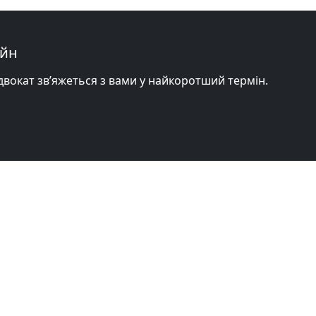
айн
адвокат зв’яжеться з вами у найкоротший термін.