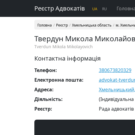
Реєстр Адвокатів
Головн
UA
RU
Головна
Реєстр
Хмельницька область
м. Хмельн
Твердун Микола Миколайо
Tverdun Mikola Mikolayovich
Контактна інформація
Телефон:
380673820329
Електронна пошта:
advokat-tverdu
Адреса:
Хмельницький, в
Діяльність:
(Індивідуальна
Реєстр:
Рада адвокатів