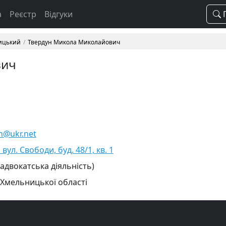
а
Реєстр
Відгуки
П
ицький
Твердун Микола Миколайович
вич
n@ukr.net
ул. Свободи, буд. 48/1, кв. 1
 адвокатська діяльність)
 Хмельницької області