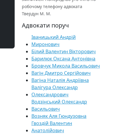
робочому телефону адвоката
Твердун М. М.
Адвокати поруч
Іваницький Андрій
Миронович
Білий Валентин Вікторович
Барилюк Оксана Антонівна
Бровчук Микола Васильович
Вагін Дмитро Сергійович
Вагіна Наталія Андріївна
Валігура Олександр
Олександрович
Водзінський Олександр
Васильович
Возняк Аля Гюндузовна
Гвоздій Валентин
Анатолійович