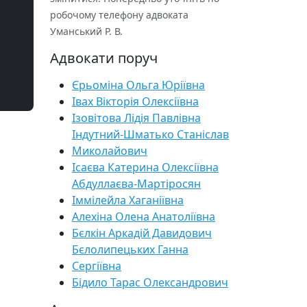
робочому телефону адвоката
Уманський Р. В.
Адвокати поруч
Єрьоміна Ольга Юріївна
Івах Вікторія Олексіївна
Ізовітова Лідія Павлівна
Індутний-Шматько Станіслав
Миколайович
Ісаєва Катерина Олексіївна
Абдуллаєва-Мартіросян
Іммілейла Хаганіївна
Алехіна Олена Анатоліївна
Бєлкін Аркадій Давидович
Бєлолипецьких Ганна
Сергіївна
Бідило Тарас Олександрович