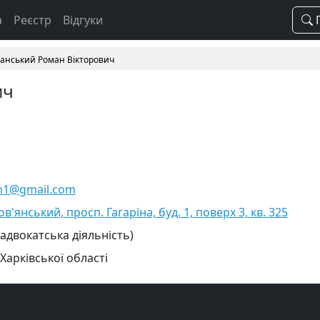
а
Реєстр
Відгуки
П
анський Роман Вікторович
ич
n1@gmail.com
ов'янський, просп. Гагаріна, буд. 1, поверх 3, кв. 325
 адвокатська діяльність)
Харківської області