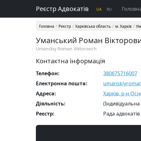
Реєстр Адвокатів
Головн
UA
RU
Головна
Реєстр
Харківська область
м. Харків
Ум
Уманський Роман Вікторов
Umanskiy Roman Viktorovich
Контактна інформація
Телефон:
380675716007
Електронна пошта:
umanskiyroma
Адреса:
Харків, р-н Осн
Діяльність:
(Індивідуальна
Реєстр:
Рада адвокатів 