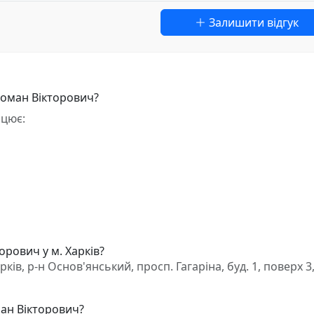
Залишити відгук
Роман Вікторович?
ацює:
рович у м. Харків?
в, р-н Основ'янський, просп. Гагаріна, буд. 1, поверх 3,
ман Вікторович?