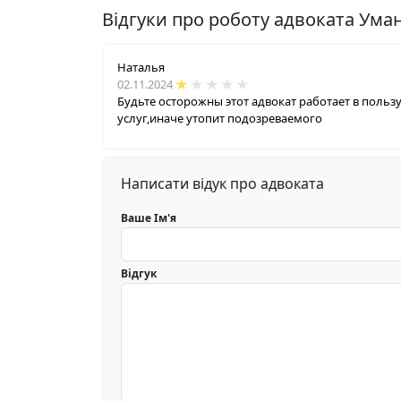
Відгуки про роботу адвоката Ум
Наталья
02.11.2024
Будьте осторожны этот адвокат работает в пользу
услуг,иначе утопит подозреваемого
Написати відук про адвоката
Ваше Ім'я
Відгук