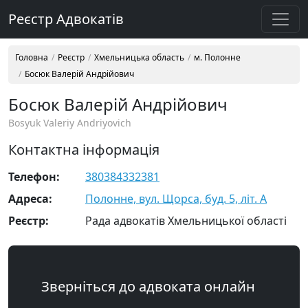
Реєстр Адвокатів
Головна
Реєстр
Хмельницька область
м. Полонне
Босюк Валерій Андрійович
Босюк Валерій Андрійович
Bosyuk Valeriy Andriyovich
Контактна інформація
Телефон:
380384332381
Адреса:
Полонне, вул. Щорса, буд. 5, літ. А
Реєстр:
Рада адвокатів Хмельницької області
Зверніться до адвоката онлайн