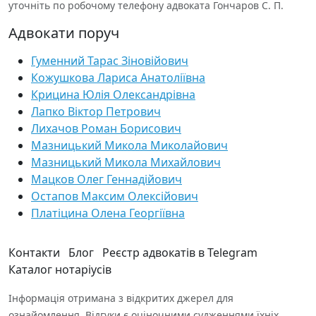
уточніть по робочому телефону адвоката Гончаров С. П.
Адвокати поруч
Гуменний Тарас Зіновійович
Кожушкова Лариса Анатоліївна
Крицина Юлія Олександрівна
Лапко Віктор Петрович
Лихачов Роман Борисович
Мазницький Микола Миколайович
Мазницький Микола Михайлович
Мацков Олег Геннадійович
Остапов Максим Олексійович
Платіцина Олена Георгіївна
Контакти
Блог
Реєстр адвокатів в Telegram
Каталог нотаріусів
Інформація отримана з відкритих джерел для
ознайомлення. Відгуки є оціночними судженнями їхніх