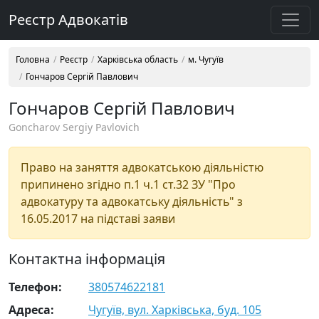
Реєстр Адвокатів
Головна
Реєстр
Харківська область
м. Чугуїв
Гончаров Сергій Павлович
Гончаров Сергій Павлович
Goncharov Sergiy Pavlovich
Право на заняття адвокатською діяльністю
припинено згідно п.1 ч.1 ст.32 ЗУ "Про
адвокатуру та адвокатську діяльність" з
16.05.2017 на підставі заяви
Контактна інформація
Телефон:
380574622181
Адреса:
Чугуїв, вул. Харківська, буд. 105