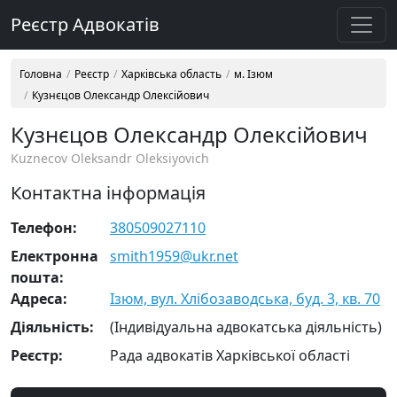
Реєстр Адвокатів
Головна
Реєстр
Харківська область
м. Ізюм
Кузнєцов Олександр Олексійович
Кузнєцов Олександр Олексійович
Kuznecov Oleksandr Oleksiyovich
Контактна інформація
Телефон:
380509027110
Електронна
smith1959@ukr.net
пошта:
Адреса:
Ізюм, вул. Хлібозаводська, буд. 3, кв. 70
Діяльність:
(Індивідуальна адвокатська діяльність)
Реєстр:
Рада адвокатів Харківської області