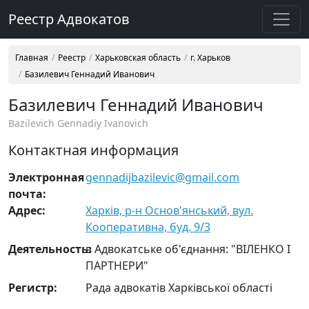
Реестр Адвокатов
Главная
Реестр
Харьковская область
г. Харьков
Базилевич Геннадий Иванович
Базилевич Геннадий Иванович
Bazilevich Gennadiy Ivanovich
Контактная информация
Электронная
gennadijbazilevic@gmail.com
почта:
Адрес:
Харків, р-н Основ'янський, вул.
Кооперативна, буд. 9/3
Деятельность:
в Адвокатське об'єднання: "ВІЛЕНКО І
ПАРТНЕРИ"
Регистр:
Рада адвокатів Харківської області