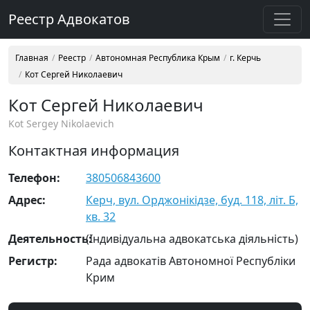
Реестр Адвокатов
Главная
Реестр
Автономная Республика Крым
г. Керчь
Кот Сергей Николаевич
Кот Сергей Николаевич
Kot Sergey Nikolaevich
Контактная информация
Телефон:
380506843600
Адрес:
Керч, вул. Орджонікідзе, буд. 118, літ. Б,
кв. 32
Деятельность:
(Індивідуальна адвокатська діяльність)
Регистр:
Рада адвокатів Автономної Республіки
Крим