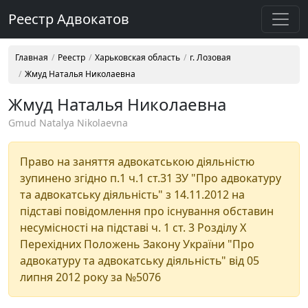
Реестр Адвокатов
Главная
Реестр
Харьковская область
г. Лозовая
Жмуд Наталья Николаевна
Жмуд Наталья Николаевна
Gmud Natalya Nikolaevna
Право на заняття адвокатською діяльністю
зупинено згідно п.1 ч.1 ст.31 ЗУ "Про адвокатуру
та адвокатську діяльність" з 14.11.2012 на
підставі повідомлення про існування обставин
несумісності на підставі ч. 1 ст. 3 Розділу Х
Перехідних Положень Закону України "Про
адвокатуру та адвокатську діяльність" від 05
липня 2012 року за №5076