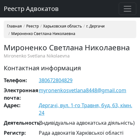
Реестр Адвокатов
Главная
Реестр
Харьковская область
г. Дергачи
Мироненко Светлана Николаевна
Мироненко Светлана Николаевна
Mironenko Svetlana Nikolaevna
Контактная информация
Телефон:
380672804829
Электронная
myronenkosvetlana8448@gmail.com
почта:
Адрес:
Дергачі, вул. 1-го Травня, буд. 63, кімн.
24
Деятельность:
(Індивідуальна адвокатська діяльність)
Регистр:
Рада адвокатів Харківської області